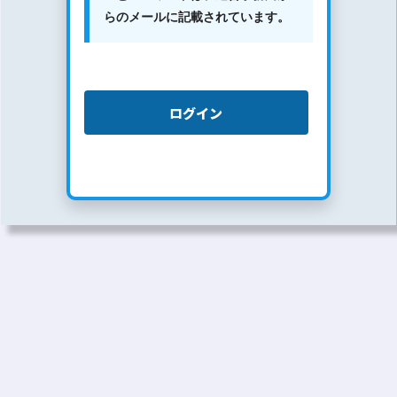
らのメールに記載されています。